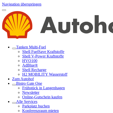
Navigation überspringen
Tanken Multi-Fuel
Shell FuelSave Kraftstoffe
Shell V-Power Kraftstoffe
HVO100
AdBlue®
Shell Recharge
H2 MOBILITY Wasserstoff
Zum Autohof
Bistro Gate One
Frühstück in Langenhagen
Newsletter
Online-Gutschein kaufen
Alle Services
Parkplatz buchen
Konferenzraum mieten