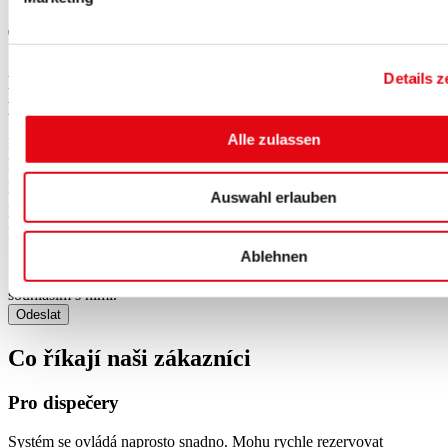
Těší nás váš dotaz!
Details z
Rezervujte si rychle a jednoduše své parkovací místo
prostřednictvím našeho kontaktního formuláře.
Alle zulassen
Firma/Dopravce
*
E-mail
*
Datum od
*
Auswahl erlauben
Datum do
*
Registrační značka
*
Slevový kód
Ablehnen
*
Ano, přečetl/a jsem si
Zásady ochrany osobních údajů
a
souhlasím s nimi.
Odeslat
Co říkají naši zákazníci
Pro dispečery
Systém se ovládá naprosto snadno. Mohu rychle rezervovat