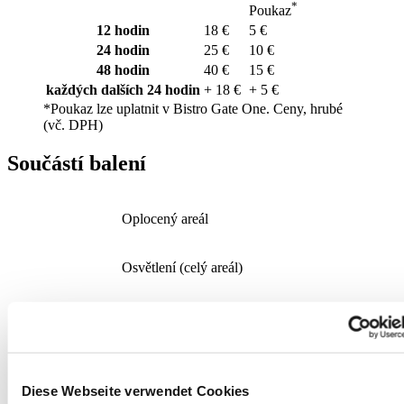
*
Poukaz
12
hodin
18 €
5 €
24
hodin
25 €
10 €
48
hodin
40 €
15 €
každých dalších 24 hodin
+ 18 €
+ 5 €
*Poukaz lze uplatnit v Bistro Gate One. Ceny, hrubé
(vč. DPH)
Součástí balení
Oplocený areál
Osvětlení (celý areál)
Video dohled (celý areál)
Kontrola přístupu pro
nákladní vozidla a řidiče
Diese Webseite verwendet Cookies