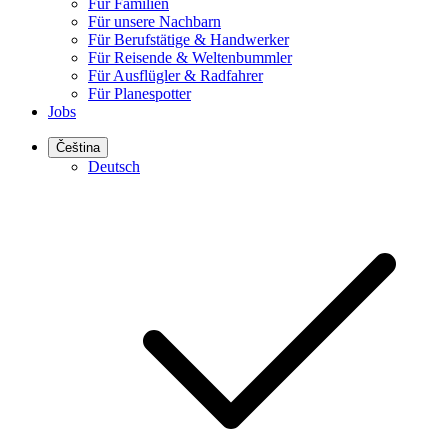
Für Familien
Für unsere Nachbarn
Für Berufstätige & Handwerker
Für Reisende & Weltenbummler
Für Ausflügler & Radfahrer
Für Planespotter
Jobs
Čeština
Deutsch