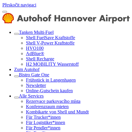
Přeskočit navigaci
Tanken Multi-Fuel
Shell FuelSave Kraftstoffe
Shell V-Power Kraftstoffe
HVO100
AdBlue®
Shell Recharge
H2 MOBILITY Wasserstoff
Zum Autohof
Bistro Gate One
Frühstück in Langenhagen
Newsletter
Online-Gutschein kaufen
Alle Services
Rezervace parkovacího místa
Konferenzraum mieten
Kombikarte von Shell und Mundt
Für Trucker*innen
Für Logistiker*innen
Für Pendler*innen