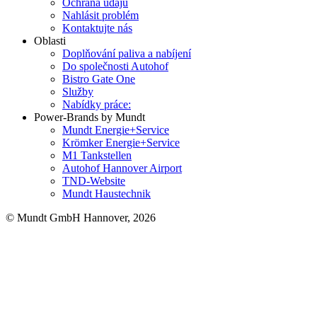
Ochrana údajů
Nahlásit problém
Kontaktujte nás
Oblasti
Doplňování paliva a nabíjení
Do společnosti Autohof
Bistro Gate One
Služby
Nabídky práce:
Power-Brands by Mundt
Mundt Energie+Service
Krömker Energie+Service
M1 Tankstellen
Autohof Hannover Airport
TND-Website
Mundt Haustechnik
© Mundt GmbH Hannover, 2026