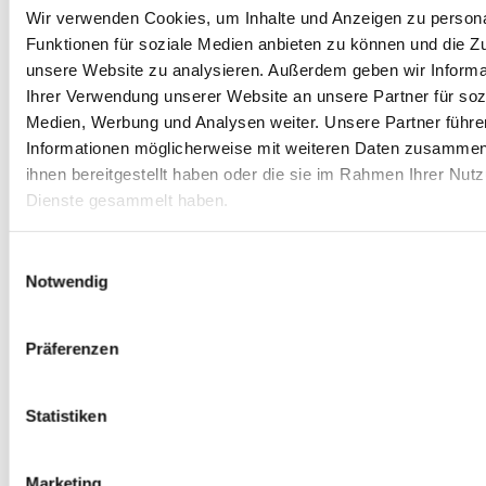
Wir verwenden Cookies, um Inhalte und Anzeigen zu persona
Bezplatné Wi-Fi
Funktionen für soziale Medien anbieten zu können und die Zug
unsere Website zu analysieren. Außerdem geben wir Informa
Obchod otevřený 24/7
Ihrer Verwendung unserer Website an unsere Partner für soz
Medien, Werbung und Analysen weiter. Unsere Partner führe
Informationen möglicherweise mit weiteren Daten zusammen,
Bistro Gate One (06:00–
21:00)
ihnen bereitgestellt haben oder die sie im Rahmen Ihrer Nut
Dienste gesammelt haben.
Trucker Lounge
Einwilligungsauswahl
Notwendig
Bezplatné použití toalet
Sprcha
3,50 €
Präferenzen
Pračka
od 6,00 €
Statistiken
Sušička
od 4,00 €
Marketing