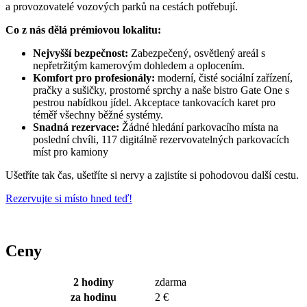
a provozovatelé vozových parků na cestách potřebují.
Co z nás dělá prémiovou lokalitu:
Nejvyšší bezpečnost:
Zabezpečený, osvětlený areál s
nepřetržitým kamerovým dohledem a
oplocením
.
Komfort pro profesionály:
moderní, čisté sociální zařízení,
pračky a sušičky,
prostorné sprchy a naše
bistro Gate One
s
pestrou nabídkou jídel. Akceptace tankovacích karet pro
téměř všechny běžné systémy.
Snadná rezervace:
Žádné hledání parkovacího místa na
poslední chvíli, 117 digitálně rezervovatelných parkovacích
míst pro kamiony
Ušetříte tak čas, ušetříte si nervy a zajistíte si pohodovou další cestu.
Rezervujte si místo hned teď!
Ceny
2
hodiny
zdarma
za hodinu
2 €