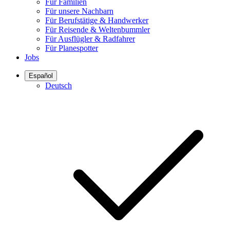
Für Familien
Für unsere Nachbarn
Für Berufstätige & Handwerker
Für Reisende & Weltenbummler
Für Ausflügler & Radfahrer
Für Planespotter
Jobs
Español
Deutsch