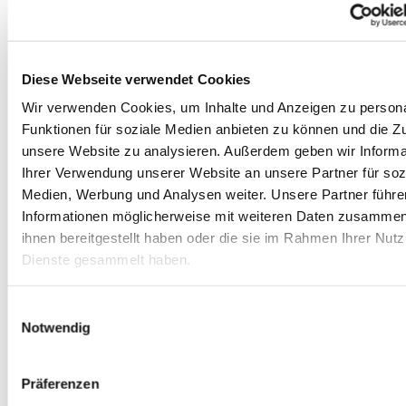
Videovigilancia (todo el
recinto)
Control de acceso para
Diese Webseite verwendet Cookies
camiones y conductores
Wir verwenden Cookies, um Inhalte und Anzeigen zu persona
Funktionen für soziale Medien anbieten zu können und die Zug
Wifi gratuito
unsere Website zu analysieren. Außerdem geben wir Informa
Ihrer Verwendung unserer Website an unsere Partner für soz
Tienda abierta las 24 horas
Medien, Werbung und Analysen weiter. Unsere Partner führe
Informationen möglicherweise mit weiteren Daten zusammen,
ihnen bereitgestellt haben oder die sie im Rahmen Ihrer Nut
Bistró Gate One (de 06:00 a
21:00 h)
Dienste gesammelt haben.
Sala de descanso para
Einwilligungsauswahl
camioneros
Notwendig
Uso gratuito de los aseos
Präferenzen