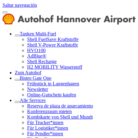
Saltar navegación
Tanken Multi-Fuel
Shell FuelSave Kraftstoffe
Shell V-Power Kraftstoffe
HVO100
AdBlue®
Shell Recharge
H2 MOBILITY Wasserstoff
Zum Autohof
Bistro Gate One
Frühstück in Langenhagen
Newsletter
Online-Gutschein kaufen
Alle Services
Reserva de plaza de aparcamiento
Konferenzraum mieten
Kombikarte von Shell und Mundt
Für Trucker*innen
Für Logistiker*innen
Für Pendler*innen