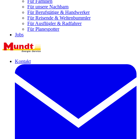
Für Familien
Für unsere Nachbarn
Für Berufstätige & Handwerker
Für Reisende & Weltenbummler
Für Ausflügler & Radfahrer
Für Planespotter
Jobs
Kontakt