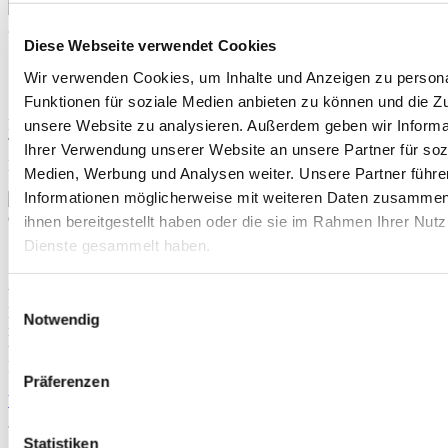
Diese Webseite verwendet Cookies
Shell Super FuelSave 95
Wir verwenden Cookies, um Inhalte und Anzeigen zu persona
Funktionen für soziale Medien anbieten zu können und die Zug
Shell Super FuelSave 95 schützt vor Verschleiß, Korrosion und der
34, 45
unsere Website zu analysieren. Außerdem geben wir Informa
Bildung von Ablagerungen.
Mit einer innovativen
Technologie, die dabei hilft, wichtige Komponenten des
Ihrer Verwendung unserer Website an unsere Partner für soz
34, 41, 42
Kraftstoffsystems gründlich zu reinigen.
Medien, Werbung und Analysen weiter. Unsere Partner führe
Informationen möglicherweise mit weiteren Daten zusammen,
ihnen bereitgestellt haben oder die sie im Rahmen Ihrer Nut
Dienste gesammelt haben.
Shell Super FuelSave E10
Verbessern die Effizienz durch gründliche Reinigung34.
Einwilligungsauswahl
Entsprechend der DIN EN 228 beträgt die Bioethanol-Beimischung
Notwendig
maximal 10% und kann von allen Fahrzeugen mit Zulassung für 91
und 95 Oktan getankt werden, sofern eine Freigabe des
Fahrzeugherstellers für E10 vorliegt.
Präferenzen
Weitere Informationen
Statistiken